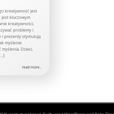
go kreatywność jest
 jest kluczowym
anie kreatywności,
iązywać problemy i
 i prezenty stymulują
jak myślenie
 myślenia. Dzieci,
[…]
read more...