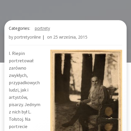
Categories:
portrety
by
portretyonline
|
on
25 września, 2015
I. Riepin
portretował
zarówno
zwykłych,
przypadkowych
ludzi, jak i
artystów,
pisarzy. Jednym
z nich był L.
Tołstoj. Na
portrecie