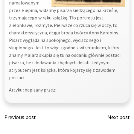
namalowanym
przez Riepina, widzimy pisarza siedzącego na krześle,
trzymającego w ręku książkę. Tło portretu jest
zielonkawe, rozmyte. Pierwsze co rzuca się w oczy, to
charakterystyczna, długa broda twórcy Anny Kareniny.
Pisarz wygląda na spokojnego, wyciszonego i
skupionego. Jest to więc zgodne z wizerunkiem, który
znamy. Malarz skupia się tu na oddaniu głównie postaci
pisarza, bez dodawania zbędnych detali. Jedynym
atrybutem jest książka, która kojarzy się z zawodem
postaci.
Artykuł napisany przez:
Post
Post
Previous post
Next post
navigation
navi