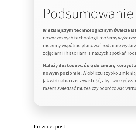
Podsumowanie
W dzisiejszym technologicznym świecie is
nowoczesnych technologii możemy wykorzyst
możemy wspólnie planować rodzinne wydarzen
zdjęciami i historiami z naszych spotkań rod
Należy dostosować się do zmian, korzysta
nowym poziomie.
W obliczu szybko zmieniaj
jak wirtualna rzeczywistość, aby tworzyć w
razem zwiedzać muzea czy podróżować wirtual
Post
Previous post