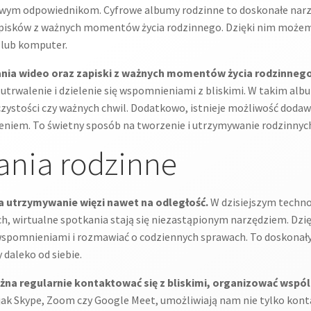
owym odpowiednikom. Cyfrowe albumy rodzinne to doskonałe narz
apisków z ważnych momentów życia rodzinnego. Dzięki nim może
 lub komputer.
ania wideo oraz zapiski z ważnych momentów życia rodzinnego
 utrwalenie i dzielenie się wspomnieniami z bliskimi. W takim al
oczystości czy ważnych chwil. Dodatkowo, istnieje możliwość do
niem. To świetny sposób na tworzenie i utrzymywanie rodzinnych 
ania rodzinne
a utrzymywanie więzi nawet na odległość.
W dzisiejszym techno
h, wirtualne spotkania stają się niezastąpionym narzędziem. D
się wspomnieniami i rozmawiać o codziennych sprawach. To doskonał
 daleko od siebie.
ożna regularnie kontaktować się z bliskimi, organizować wsp
 jak Skype, Zoom czy Google Meet, umożliwiają nam nie tylko konta