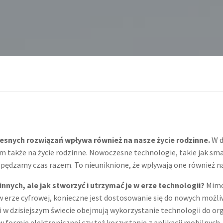
zesnych rozwiązań wpływa również na nasze życie rodzinne.
W d
ym także na życie rodzinne. Nowoczesne technologie, takie jak sm
spędzamy czas razem. To nieuniknione, że wpływają one również na
nych, ale jak stworzyć i utrzymać je w erze technologii?
Mimo 
 w erze cyfrowej, konieczne jest dostosowanie się do nowych możl
i w dzisiejszym świecie obejmują wykorzystanie technologii do o
formie elektronicznej czy też korzystanie z aplikacji mobilnych,