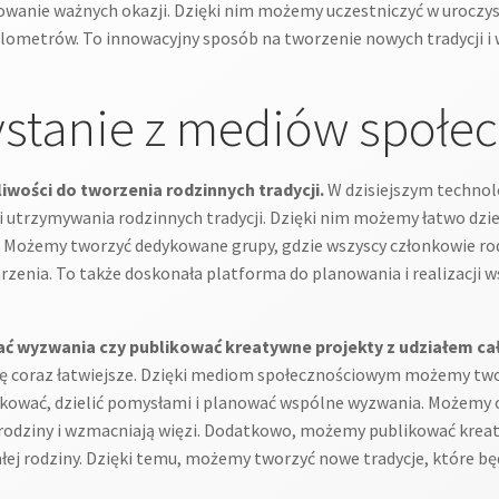
anie ważnych okazji. Dzięki nim możemy uczestniczyć w uroczysto
kilometrów. To innowacyjny sposób na tworzenie nowych tradycji i
ystanie z mediów społe
wości do tworzenia rodzinnych tradycji.
W dzisiejszym technol
 utrzymywania rodzinnych tradycji. Dzięki nim możemy łatwo dzie
ci. Możemy tworzyć dedykowane grupy, gdzie wszyscy członkowie ro
zenia. To także doskonała platforma do planowania i realizacji w
 wyzwania czy publikować kreatywne projekty z udziałem całe
się coraz łatwiejsze. Dzięki mediom społecznościowym możemy tw
ikować, dzielić pomysłami i planować wspólne wyzwania. Możemy
rodziny i wzmacniają więzi. Dodatkowo, możemy publikować kreatyw
łej rodziny. Dzięki temu, możemy tworzyć nowe tradycje, które będ