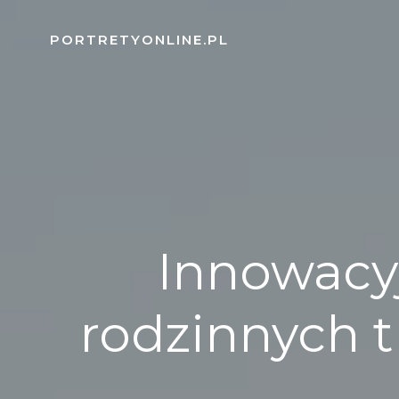
Skip
to
PORTRETYONLINE.PL
content
Innowacy
rodzinnych t