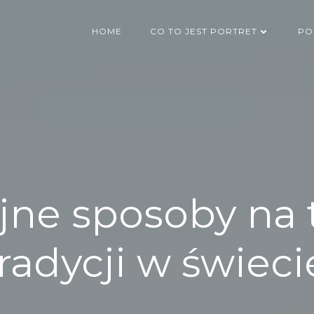
HOME
CO TO JEST PORTRET
PO
jne sposoby na 
radycji w świeci