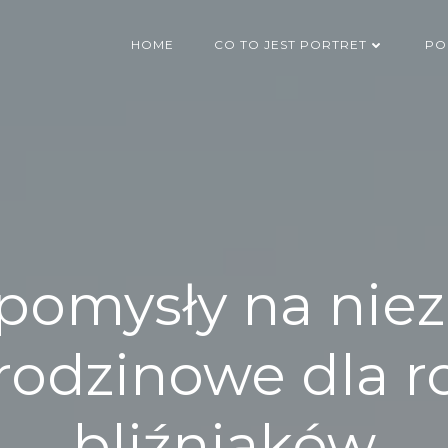
HOME
CO TO JEST PORTRET
PO
pomysły na ni
urodzinowe dla r
bliźniaków