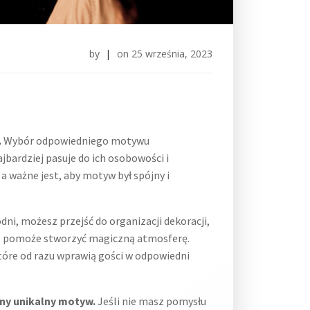
by
|
on
25 września, 2023
.
Wybór odpowiedniego motywu
jbardziej pasuje do ich osobowości i
a ważne jest, aby motyw był spójny i
ni, możesz przejść do organizacji dekoracji,
 to pomoże stworzyć magiczną atmosferę.
które od razu wprawią gości w odpowiedni
sny unikalny motyw.
Jeśli nie masz pomysłu