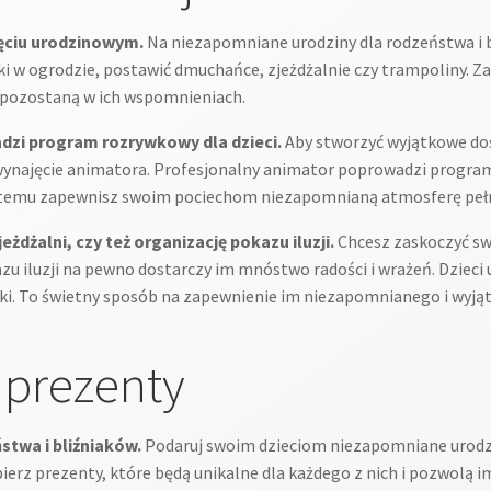
jęciu urodzinowym.
Na niezapomniane urodziny dla rodzeństwa i
ki w ogrodzie, postawić dmuchańce, zjeżdżalnie czy trampoliny.
go pozostaną w ich wspomnieniach.
dzi program rozrywkowy dla dzieci.
Aby stworzyć wyjątkowe do
wynajęcie animatora. Profesjonalny animator poprowadzi progra
ki temu zapewnisz swoim pociechom niezapomnianą atmosferę pełn
dżalni, czy też organizację pokazu iluzji.
Chcesz zaskoczyć swo
zu iluzji na pewno dostarczy im mnóstwo radości i wrażeń. Dzieci 
zki. To świetny sposób na zapewnienie im niezapomnianego i wyją
 prezenty
stwa i bliźniaków.
Podaruj swoim dzieciom niezapomniane urodzi
ierz prezenty, które będą unikalne dla każdego z nich i pozwolą 