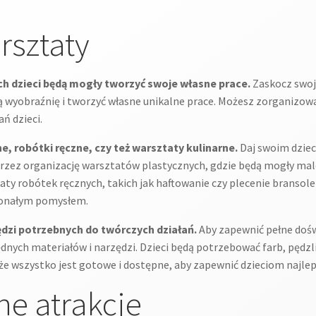
rsztaty
ch dzieci będą mogły tworzyć swoje własne prace.
Zaskocz swoj
 wyobraźnię i tworzyć własne unikalne prace. Możesz zorganizowa
ń dzieci.
, robótki ręczne, czy też warsztaty kulinarne.
Daj swoim dziec
zez organizację warsztatów plastycznych, gdzie będą mogły malow
 robótek ręcznych, takich jak haftowanie czy plecenie bransoletek.
konałym pomysłem.
ędzi potrzebnych do twórczych działań.
Aby zapewnić pełne doś
ych materiałów i narzędzi. Dzieci będą potrzebować farb, pędzli,
 że wszystko jest gotowe i dostępne, aby zapewnić dzieciom najle
e atrakcje