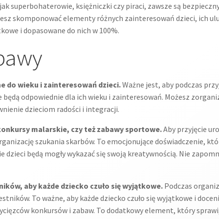
jak superbohaterowie, księżniczki czy piraci, zawsze są bezpiecz
sz skomponować elementy różnych zainteresowań dzieci, ich ulubi
ątkowe i dopasowane do nich w 100%.
abawy
 do wieku i zainteresowań dzieci.
Ważne jest, aby podczas przy
 będą odpowiednie dla ich wieku i zainteresowań. Możesz zorganiz
ienie dzieciom radości i integracji.
onkursy malarskie, czy też zabawy sportowe.
Aby przyjęcie ur
ganizację szukania skarbów. To emocjonujące doświadczenie, któr
e dzieci będą mogły wykazać się swoją kreatywnością. Nie zapomn
ników, aby każde dziecko czuło się wyjątkowe.
Podczas organiza
estników. To ważne, aby każde dziecko czuło się wyjątkowe i doc
ycięzców konkursów i zabaw. To dodatkowy element, który sprawi,