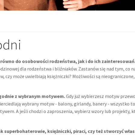
odni
równo do osobowości rodzeństwa, jak i do ich zainteresowań
zinowej dla rodzeństwa i bliźniaków. Zastanów się nad tym, co na
 czy może uwielbiają księżniczki? Możliwości są nieograniczone, 
a zgodnie z wybranym motywem.
Gdy już wybierzesz motyw przewod
wierciedlają wybrany motyw - balony, girlandy, banery - wszystko
otywem. A jeśli chodzi o zaproszenia, wybierz wzory lub projekty, 
 superbohaterowie, księżniczki, piraci, czy też stworzyć wła