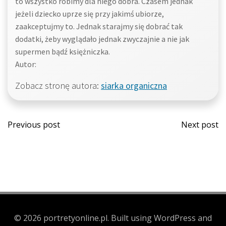
to wszystko robimy dla niego dobra. Czasem jednak
jeżeli dziecko uprze się przy jakimś ubiorze,
zaakceptujmy to. Jednak starajmy się dobrać tak
dodatki, żeby wyglądało jednak zwyczajnie a nie jak
supermen bądź księżniczka.
Autor:
Zobacz stronę autora:
siarka organiczna
Post
Post
Previous post
Next post
navigation
navi
© 2026 portretyonline.pl. Built using WordPress and