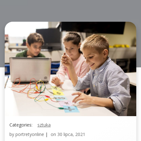
Categories:
sztuka
by
portretyonline
|
on
30 lipca, 2021